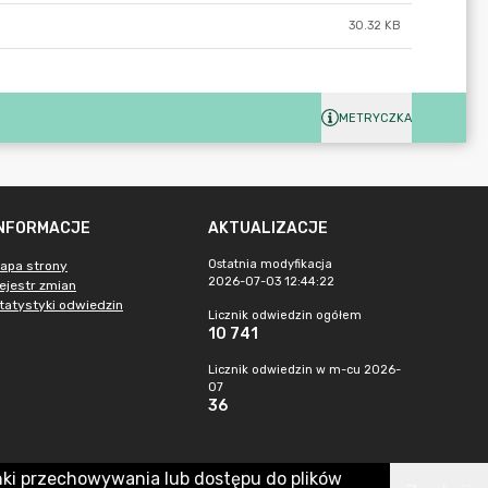
30.32 KB
METRYCZKA
INFORMACJE
AKTUALIZACJE
Ostatnia modyfikacja
apa strony
2026-07-03 12:44:22
ejestr zmian
tatystyki odwiedzin
Licznik odwiedzin ogółem
10 741
Licznik odwiedzin w m-cu 2026-
07
36
nki przechowywania lub dostępu do plików