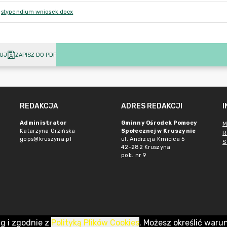
stypendium wniosek.docx
UJ
ZAPISZ DO PDF
REDAKCJA
ADRES REDAKCJI
Administrator
Gminny Ośrodek Pomocy
M
Katarzyna Orzińska
Społecznej w Kruszynie
R
gops@kruszyna.pl
ul. Andrzeja Kmicica 5
S
42-282 Kruszyna
pok. nr 9
ug i zgodnie z
Polityką Plików Cookies
. Możesz określić waru