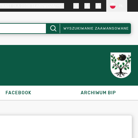
TRAST DLA OSÓB SŁABOWIDZĄCYCH
PL
WYSZUKIWANIE ZAAWANSOWANE
FACEBOOK
ARCHIWUM BIP